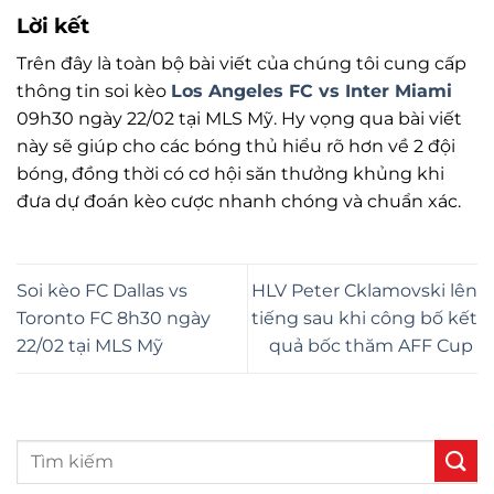
Lời kết
Trên đây là toàn bộ bài viết của chúng tôi cung cấp
thông tin soi kèo
Los Angeles FC vs Inter Miami
09h30 ngày 22/02 tại MLS Mỹ. Hy vọng qua bài viết
này sẽ giúp cho các bóng thủ hiểu rõ hơn về 2 đội
bóng, đồng thời có cơ hội săn thưởng khủng khi
đưa dự đoán kèo cược nhanh chóng và chuẩn xác.
Soi kèo FC Dallas vs
HLV Peter Cklamovski lên
Toronto FC 8h30 ngày
tiếng sau khi công bố kết
22/02 tại MLS Mỹ
quả bốc thăm AFF Cup