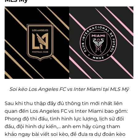
Soi kèo Los Angeles FC vs Inter Miami tại MLS Mỹ
Sau khi thu thập đầy đủ thông tin mới nhất liên
quan đến Los Angeles FC vs Inter Miami bao gồm:
Phong độ thi đấu, tình hình lực lượng, lịch sử đối
đầu, đội hình dự kiến,… anh em hãy cùng tham
khảo ngay bài viết soi kèo, để đưa ra dự đoán kèo