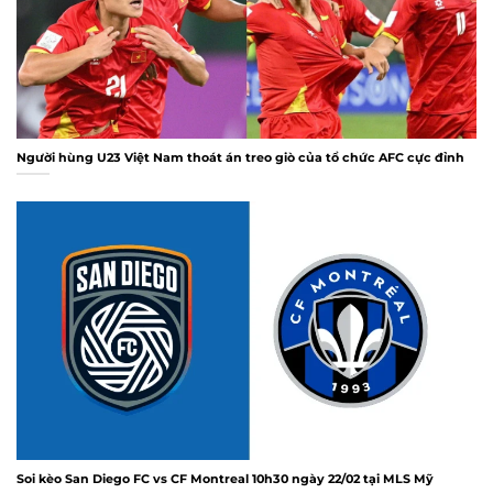
Người hùng U23 Việt Nam thoát án treo giò của tổ chức AFC cực đỉnh
Soi kèo San Diego FC vs CF Montreal 10h30 ngày 22/02 tại MLS Mỹ