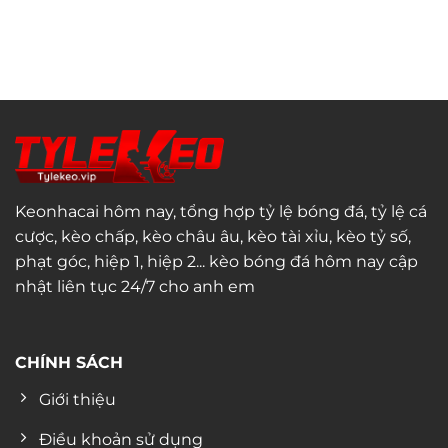
Keonhacai hôm nay, tổng hợp tỷ lệ bóng đá, tỷ lệ cá
cược, kèo chấp, kèo châu âu, kèo tài xỉu, kèo tỷ số,
phạt góc, hiệp 1, hiệp 2... kèo bóng đá hôm nay cập
nhật liên tục 24/7 cho anh em
CHÍNH SÁCH
Giới thiệu
Điều khoản sử dụng