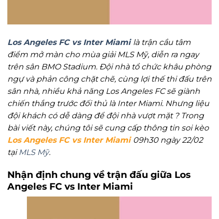
Los Angeles FC vs Inter Miami
là trận cầu tâm
điểm mở màn cho mùa giải MLS Mỹ, diễn ra ngay
trên sân BMO Stadium. Đội nhà tổ chức khâu phòng
ngự và phản công chặt chẽ, cùng lợi thế thi đấu trên
sân nhà, nhiều khả năng Los Angeles FC sẽ giành
chiến thắng trước đối thủ là Inter Miami. Nhưng liệu
đội khách có dễ dàng để đội nhà vượt mặt ? Trong
bài viết này, chúng tôi sẽ cung cấp thông tin soi kèo
Los Angeles FC vs Inter Miami
09h30 ngày 22/02
tại
MLS Mỹ
.
Nhận định chung về trận đấu giữa Los
Angeles FC vs Inter Miami